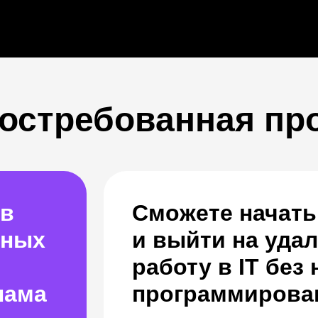
востребованная пр
ов
Сможете начать
зных
и выйти на уда
работу в IT без
лама
программирова