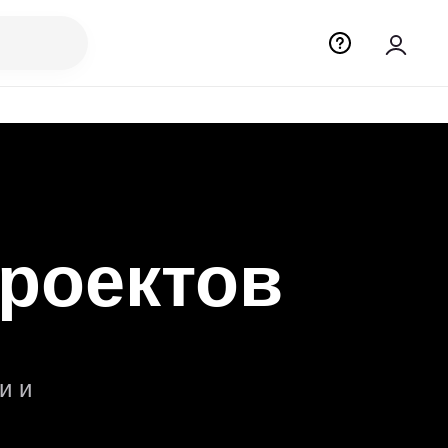
роектов
и и