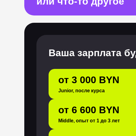
или что-то другое
Ваша зарплата бу
от 3 000 BYN
Junior, после курса
от 6 600 BYN
Middle, опыт от 1 до 3 лет