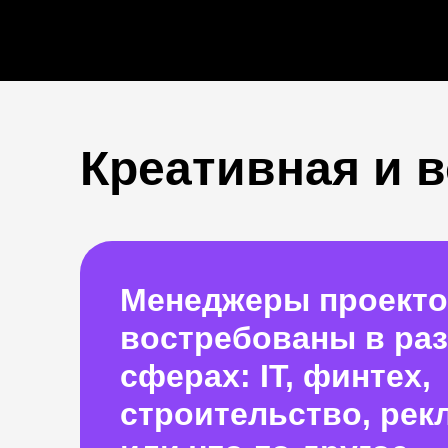
Креативная и 
Менеджеры проект
востребованы в ра
сферах: IT, финтех,
строительство, рек