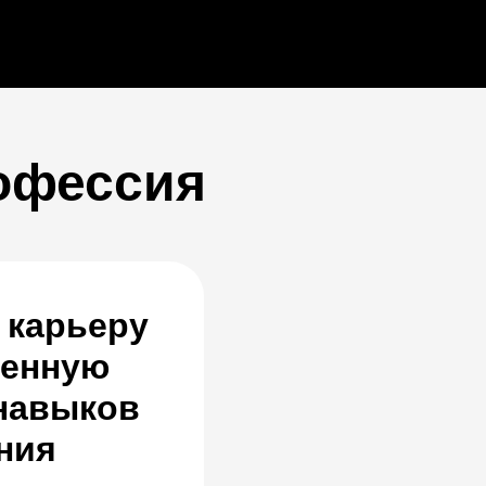
офессия
 карьеру
ленную
 навыков
ния